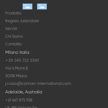
Prodotto
Regalo Aziendale
Servizi
Chi Siamo
Contatto
Milano Italia
+
39 345 722 3340
Via V.Monti 8
20138 Milano
j.russo@camari-international.com
Adelaide, Australia
+
61 467 875 938
L8, 185 Victoria Sq