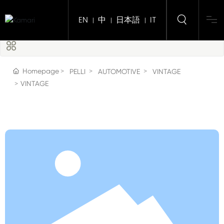
EN
中
日本語
IT
|
|
|
Home
Homepage
PELLI
AUTOMOTIVE
VINTAGE
VINTAGE
Chi Siamo
Prodotti
Regali aziendali
Servizi
Notizie